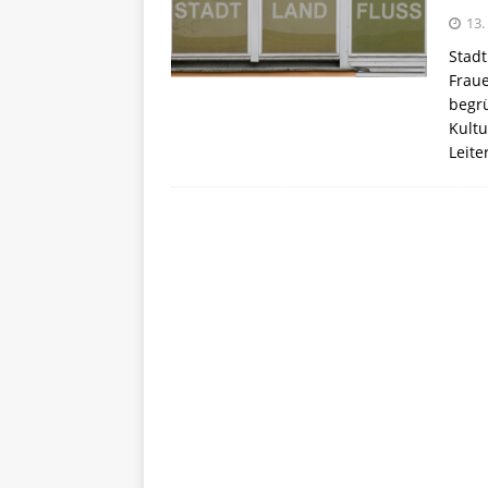
13.
Stadt
Fraue
begrü
Kultu
Leite