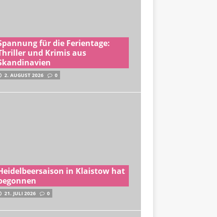
Spannung für die Ferientage:
Thriller und Krimis aus
Skandinavien
2. AUGUST 2026
0
Heidelbeersaison in Klaistow hat
begonnen
21. JULI 2026
0