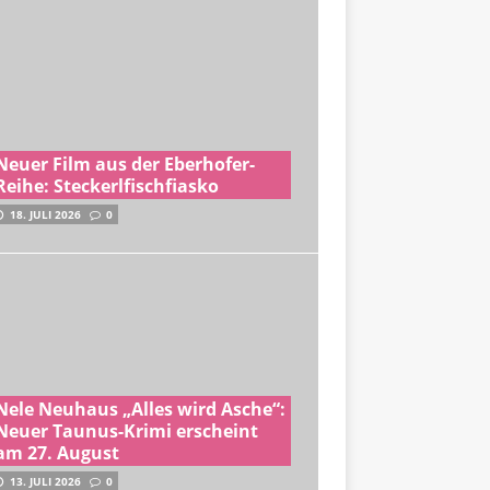
Neuer Film aus der Eberhofer-
Reihe: Steckerlfischfiasko
18. JULI 2026
0
Nele Neuhaus „Alles wird Asche“:
Neuer Taunus-Krimi erscheint
am 27. August
13. JULI 2026
0