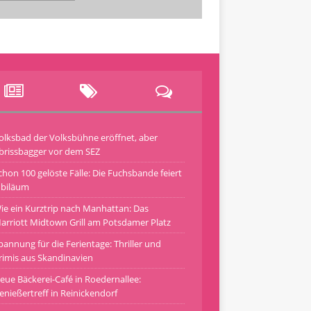
olksbad der Volksbühne eröffnet, aber
brissbagger vor dem SEZ
chon 100 gelöste Fälle: Die Fuchsbande feiert
ubiläum
ie ein Kurztrip nach Manhattan: Das
arriott Midtown Grill am Potsdamer Platz
pannung für die Ferientage: Thriller und
rimis aus Skandinavien
eue Bäckerei-Café in Roedernallee:
enießertreff in Reinickendorf