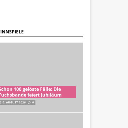
INNSPIELE
Schon 100 gelöste Fälle: Die
Fuchsbande feiert Jubiläum
6. AUGUST 2026
0