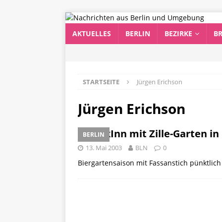
AKTUELLES
BERLIN
BEZIRKE
B
STARTSEITE
Jürgen Erichson
Jürgen Erichson
ParkInn mit Zille-Garten in
BERLIN
13. Mai 2003
BLN
0
Biergartensaison mit Fassanstich pünktlich