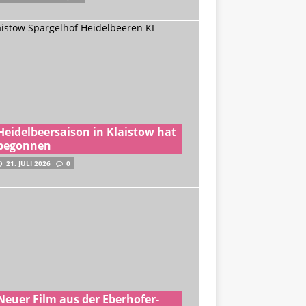
Heidelbeersaison in Klaistow hat
begonnen
21. JULI 2026
0
Neuer Film aus der Eberhofer-