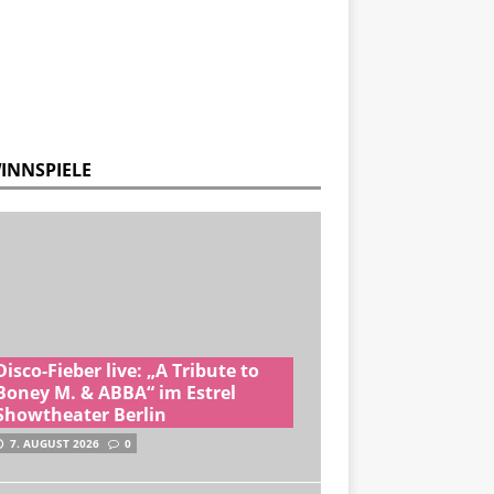
INNSPIELE
Disco-Fieber live: „A Tribute to
Boney M. & ABBA“ im Estrel
Showtheater Berlin
7. AUGUST 2026
0