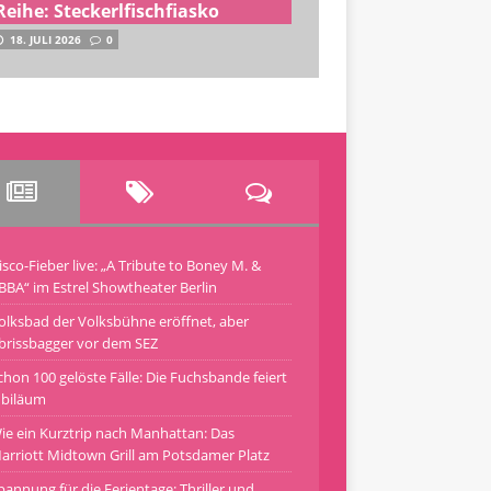
Reihe: Steckerlfischfiasko
18. JULI 2026
0
isco-Fieber live: „A Tribute to Boney M. &
BBA“ im Estrel Showtheater Berlin
olksbad der Volksbühne eröffnet, aber
brissbagger vor dem SEZ
chon 100 gelöste Fälle: Die Fuchsbande feiert
ubiläum
ie ein Kurztrip nach Manhattan: Das
arriott Midtown Grill am Potsdamer Platz
pannung für die Ferientage: Thriller und