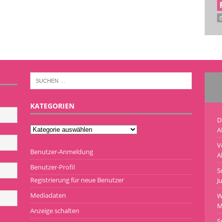
KATEGORIEN
D
A
V
Benutzer-Anmeldung
A
Benutzer-Profil
S
Registrierung für neue Benutzer
J
Mediadaten
W
M
Anzeige schalten
S