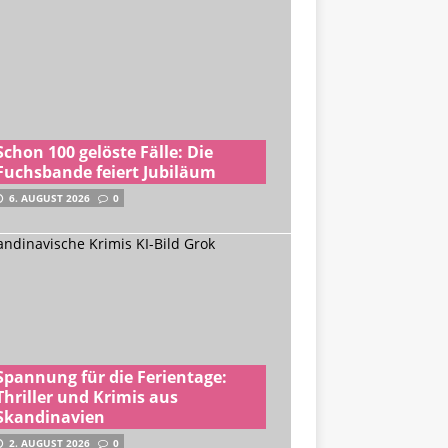
Schon 100 gelöste Fälle: Die
Fuchsbande feiert Jubiläum
6. AUGUST 2026
0
Spannung für die Ferientage:
Thriller und Krimis aus
Skandinavien
2. AUGUST 2026
0