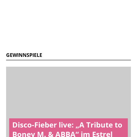
GEWINNSPIELE
Disco-Fieber live: „A Tribute to
Boney M. & ABBA“ im Estrel