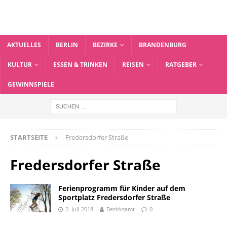
AKTUELLES
BERLIN
BEZIRKE
BRANDENBURG
KULTUR
ESSEN & TRINKEN
REISEN
RATGEBER
GEWINNSPIELE
STARTSEITE
Fredersdorfer Straße
Fredersdorfer Straße
Ferienprogramm für Kinder auf dem
Sportplatz Fredersdorfer Straße
2. Juli 2018
Bezirksamt
0