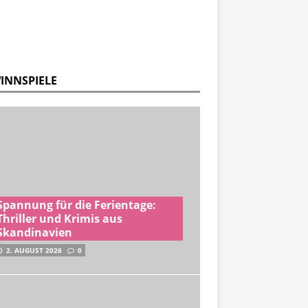
INNSPIELE
Spannung für die Ferientage:
Thriller und Krimis aus
Skandinavien
2. AUGUST 2026
0