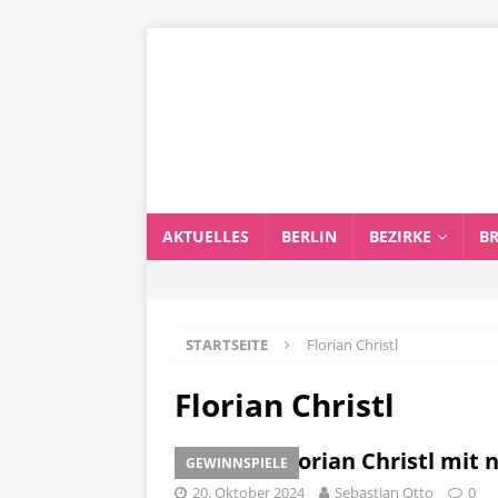
AKTUELLES
BERLIN
BEZIRKE
B
STARTSEITE
Florian Christl
Florian Christl
Pianist Florian Christl mi
GEWINNSPIELE
20. Oktober 2024
Sebastian Otto
0