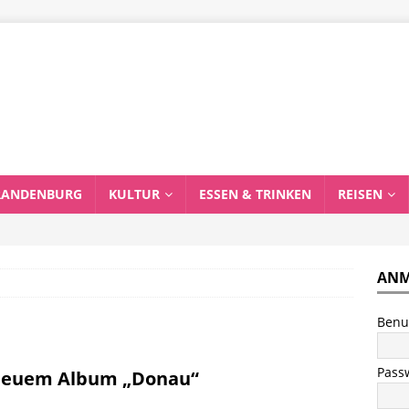
RANDENBURG
KULTUR
ESSEN & TRINKEN
REISEN
ANM
Benu
Pass
t neuem Album „Donau“