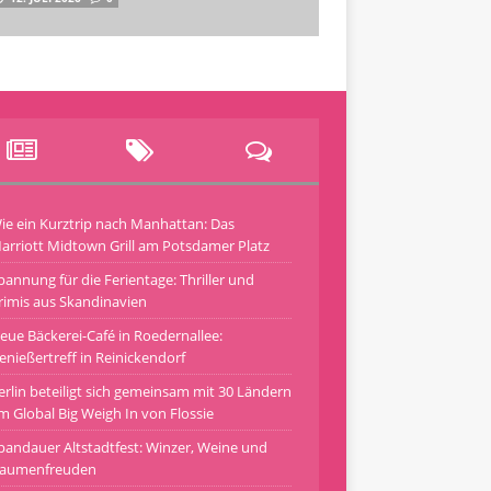
ie ein Kurztrip nach Manhattan: Das
arriott Midtown Grill am Potsdamer Platz
pannung für die Ferientage: Thriller und
rimis aus Skandinavien
eue Bäckerei-Café in Roedernallee:
enießertreff in Reinickendorf
erlin beteiligt sich gemeinsam mit 30 Ländern
m Global Big Weigh In von Flossie
pandauer Altstadtfest: Winzer, Weine und
aumenfreuden