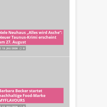
Nele Neuhaus „Alles wird Asche“:
Neuer Taunus-Krimi erscheint
am 27. August
13. JULI 2026
0
Barbara Becker startet
nachhaltige Food-Marke
MYFLAVOURS
12. JULI 2026
0