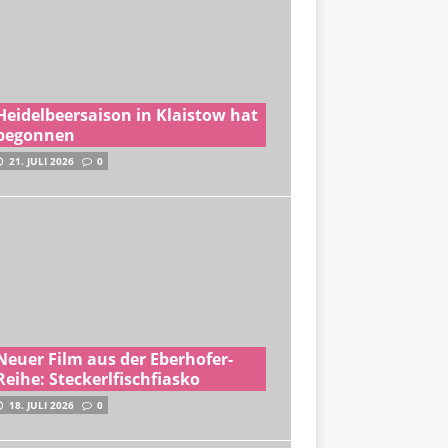
Heidelbeersaison in Klaistow hat
begonnen
21. JULI 2026
0
Neuer Film aus der Eberhofer-
Reihe: Steckerlfischfiasko
18. JULI 2026
0