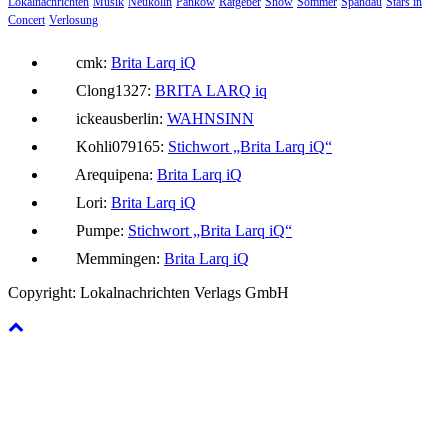
Lokalnachrichten
Musik
Neukölln
Pankow
Ratgeber
Show
Sommer
Spandau
Stars in
Concert
Verlosung
cmk:
Brita Larq iQ
Clong1327:
BRITA LARQ iq
ickeausberlin:
WAHNSINN
Kohli079165:
Stichwort „Brita Larq iQ“
Arequipena:
Brita Larq iQ
Lori:
Brita Larq iQ
Pumpe:
Stichwort „Brita Larq iQ“
Memmingen:
Brita Larq iQ
Copyright: Lokalnachrichten Verlags GmbH