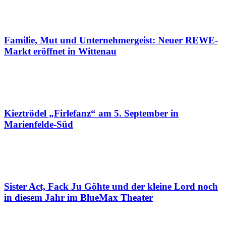
Familie, Mut und Unternehmergeist: Neuer REWE-
Markt eröffnet in Wittenau
Kieztrödel „Firlefanz“ am 5. September in
Marienfelde-Süd
Sister Act, Fack Ju Göhte und der kleine Lord noch
in diesem Jahr im BlueMax Theater