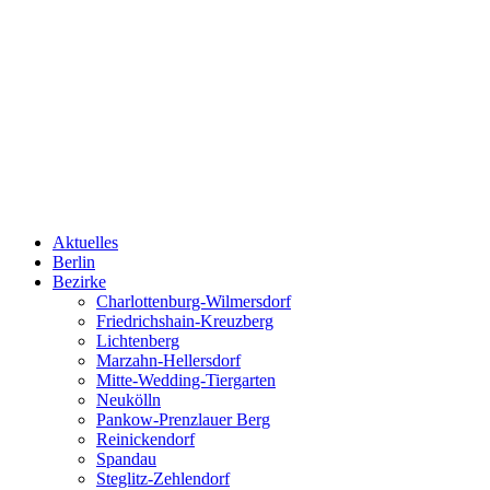
Aktuelles
Berlin
Bezirke
Charlottenburg-Wilmersdorf
Friedrichshain-Kreuzberg
Lichtenberg
Marzahn-Hellersdorf
Mitte-Wedding-Tiergarten
Neukölln
Pankow-Prenzlauer Berg
Reinickendorf
Spandau
Steglitz-Zehlendorf