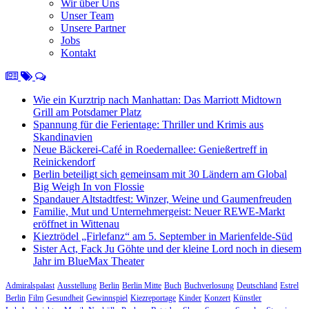
Wir über Uns
Unser Team
Unsere Partner
Jobs
Kontakt
Wie ein Kurztrip nach Manhattan: Das Marriott Midtown
Grill am Potsdamer Platz
Spannung für die Ferientage: Thriller und Krimis aus
Skandinavien
Neue Bäckerei-Café in Roedernallee: Genießertreff in
Reinickendorf
Berlin beteiligt sich gemeinsam mit 30 Ländern am Global
Big Weigh In von Flossie
Spandauer Altstadtfest: Winzer, Weine und Gaumenfreuden
Familie, Mut und Unternehmergeist: Neuer REWE-Markt
eröffnet in Wittenau
Kieztrödel „Firlefanz“ am 5. September in Marienfelde-Süd
Sister Act, Fack Ju Göhte und der kleine Lord noch in diesem
Jahr im BlueMax Theater
Admiralspalast
Ausstellung
Berlin
Berlin Mitte
Buch
Buchverlosung
Deutschland
Estrel
Berlin
Film
Gesundheit
Gewinnspiel
Kiezreportage
Kinder
Konzert
Künstler