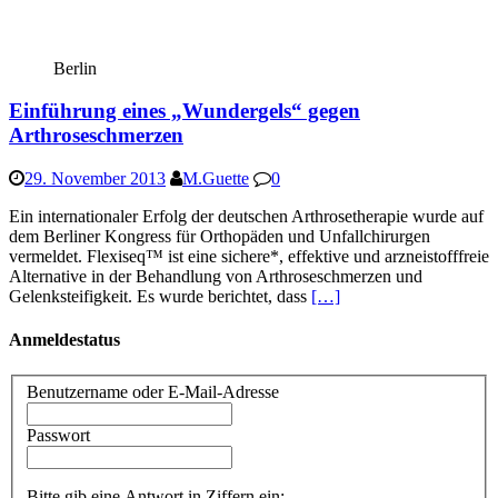
Berlin
Einführung eines „Wundergels“ gegen
Arthroseschmerzen
29. November 2013
M.Guette
0
Ein internationaler Erfolg der deutschen Arthrose­therapie wurde auf
dem Berliner Kongress für Orthopäden und Unfall­chirurgen
vermeldet. Flexiseq™ ist eine sichere*, effektive und arzneistofffreie
Al­ternative in der Behandlung von Arthroseschmerzen und
Gelenksteifigkeit. Es wurde berichtet, dass
[…]
Anmeldestatus
Benutzername oder E-Mail-Adresse
Passwort
Bitte gib eine Antwort in Ziffern ein: