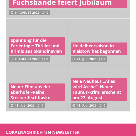
Fuchsbande feiert Jubiläum
6. AUGUST 2026
0
Spannung für die
Ferientage: Thriller und
Heidelbeersaison in
Krimis aus Skandinavien
Klaistow hat begonnen
2. AUGUST 2026
0
21. JULI 2026
0
Nele Neuhaus „Alles
Neuer Film aus der
wird Asche“: Neuer
Eberhofer-Reihe:
Taunus-Krimi erscheint
Steckerlfischfiasko
am 27. August
18. JULI 2026
0
13. JULI 2026
0
LOKALNACHRICHTEN NEWSLETTER