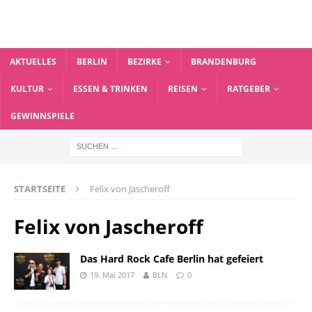
AKTUELLES
BERLIN
BEZIRKE
BRANDENBURG
KULTUR
ESSEN & TRINKEN
REISEN
RATGEBER
GEWINNSPIELE
STARTSEITE
Felix von Jascheroff
Felix von Jascheroff
Das Hard Rock Cafe Berlin hat gefeiert
19. Mai 2017
BLN
0