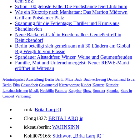
dem SEZ
Schon 100 gelöste Fälle: Die Fuchsbande feiert Jubiläum
Wie ein Kurztrip nach Manhattan: Das Marriott Midtown
Grill am Potsdamer Platz
Spannung für die Ferientage: Thriller und Krimis aus
Skandinavien
Neue Bäckerei-Café in Roedernallee: Genießertreff in
Reinickendorf
Berlin beteiligt sich gemeinsam mit 30 Ländern am Global
Big Weigh In von Flossie
Spandauer Altstadtfest: Winzer, Weine und Gaumenfreuden
Familie, Mut und Unternehmergeist: Neuer REWE-Markt
eröffnet in Wittenau
Admiralspalast
Ausstellung
Berlin
Berlin Mitte
Buch
Buchverlosung
Deutschland
Estrel
Berlin
Film
Gesundheit
Gewinnspiel
Kiezreportage
Kinder
Konzert
Künstler
Lokalnachrichten
Musik
Neukölln
Pankow
Ratgeber
Show
Sommer
Spandau
Stars in
Concert
Verlosung
cmk:
Brita Larq iQ
Clong1327:
BRITA LARQ iq
ickeausberlin:
WAHNSINN
Kohli079165:
Stichwort „Brita Larq iQ“