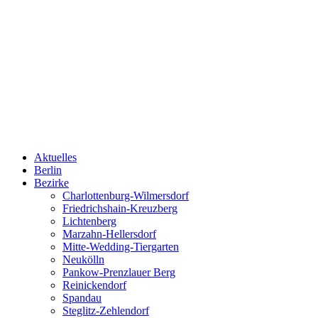
Aktuelles
Berlin
Bezirke
Charlottenburg-Wilmersdorf
Friedrichshain-Kreuzberg
Lichtenberg
Marzahn-Hellersdorf
Mitte-Wedding-Tiergarten
Neukölln
Pankow-Prenzlauer Berg
Reinickendorf
Spandau
Steglitz-Zehlendorf