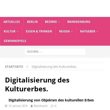
AKTUELLES
BERLIN
BEZIRKE
BRANDENBURG
KULTUR
ESSEN & TRINKEN
REISEN
RATGEBER
GEWINNSPIELE
STARTSEITE
Digitalisierung des Kulturerbes.
Digitalisierung des
Kulturerbes.
Digitalisierung von Objekten des kulturellen Erbes
13. Januar 2018
Bezirksamt
0