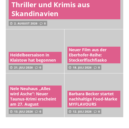
Thriller und Krimis aus
Skandinavien
2. AUGUST 2026
0
Neuer Film aus der
Heidelbeersaison in
Eberhofer-Reihe:
Klaistow hat begonnen
Steckerlfischfiasko
21. JULI 2026
0
18. JULI 2026
0
Nele Neuhaus „Alles
wird Asche“: Neuer
Barbara Becker startet
Taunus-Krimi erscheint
nachhaltige Food-Marke
am 27. August
MYFLAVOURS
13. JULI 2026
0
12. JULI 2026
0