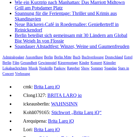
Wie ein Kurztrip nach Manhattan: Das Marriott Midtown
Grill am Potsdamer Platz
Spannung für die Ferientage: Thriller und Krimis aus
Skandinavien
Neue Bäckerei-Café in Roedernallee: Genießertreff in
Reinickendorf
Berlin beteiligt sich gemeinsam mit 30 Ländern am Global
Big Weigh In von Flossie
Spandauer Altstadtfest: Winzer, Weine und Gaumenfreuden
Admiralspalast
Ausstellung
Berlin
Berlin Mitte
Buch
Buchverlosung
Deutschland
Estrel
Berlin
Film
Gesundheit
Gewinnspiel
Kiezreportage
Kinder
Konzert
Künstler
Lokalnachrichten
Musik
Neukölln
Pankow
Ratgeber
Show
Sommer
Spandau
Stars in
Concert
Verlosung
cmk:
Brita Larq iQ
Clong1327:
BRITA LARQ iq
ickeausberlin:
WAHNSINN
Kohli079165:
Stichwort „Brita Larq iQ“
Arequipena:
Brita Larq iQ
Lori:
Brita Larq iQ