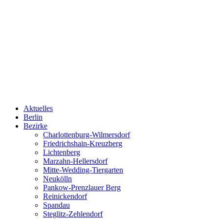
Aktuelles
Berlin
Bezirke
Charlottenburg-Wilmersdorf
Friedrichshain-Kreuzberg
Lichtenberg
Marzahn-Hellersdorf
Mitte-Wedding-Tiergarten
Neukölln
Pankow-Prenzlauer Berg
Reinickendorf
Spandau
Steglitz-Zehlendorf