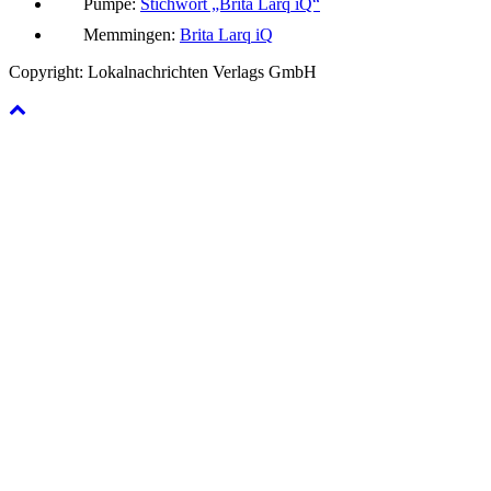
Pumpe:
Stichwort „Brita Larq iQ“
Memmingen:
Brita Larq iQ
Copyright: Lokalnachrichten Verlags GmbH