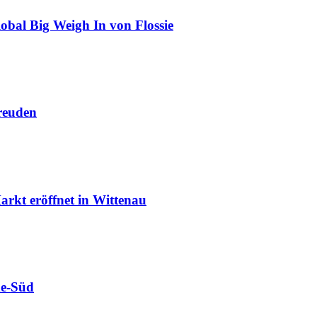
obal Big Weigh In von Flossie
reuden
rkt eröffnet in Wittenau
de-Süd