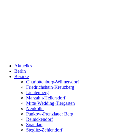
Aktuelles
Berlin
Bezirke
Charlottenburg-Wilmersdorf
Friedrichshain-Kreuzberg
Lichtenberg
Marzahn-Hellersdorf
Mitte-Wedding-Tiergarten
Neukölln
Pankow-Prenzlauer Berg
Reinickendorf
Spandau
Steglitz-Zehlendorf