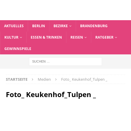
AKTUELLES
BERLIN
BEZIRKE
BRANDENBURG
KULTUR
ESSEN & TRINKEN
REISEN
RATGEBER
GEWINNSPIELE
STARTSEITE
Medien
Foto_ Keukenhof_Tulpen _
Foto_ Keukenhof_Tulpen _