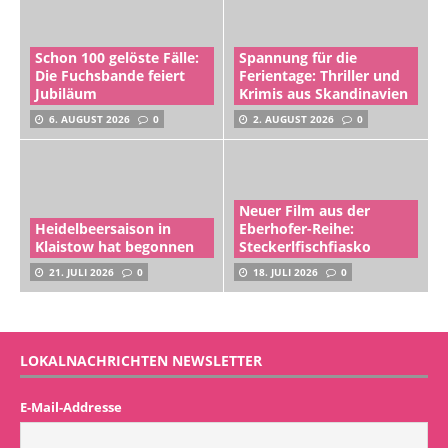
Schon 100 gelöste Fälle:
Spannung für die
Die Fuchsbande feiert
Ferientage: Thriller und
Jubiläum
Krimis aus Skandinavien
6. AUGUST 2026
0
2. AUGUST 2026
0
Neuer Film aus der
Heidelbeersaison in
Eberhofer-Reihe:
Klaistow hat begonnen
Steckerlfischfiasko
21. JULI 2026
0
18. JULI 2026
0
LOKALNACHRICHTEN NEWSLETTER
E-Mail-Addresse