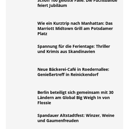
Schon 100 gelöste Fälle: Die Fuchsbande
feiert Jubiläum
Wie ein Kurztrip nach Manhattan: Das
Marriott Midtown Grill am Potsdamer
Platz
Spannung für die Ferientage: Thriller
und Krimis aus Skandinavien
Neue Bäckerei-Café in Roedernallee:
Genießertreff in Reinickendorf
Berlin beteiligt sich gemeinsam mit 30
Ländern am Global Big Weigh In von
Flossie
Spandauer Altstadtfest: Winzer, Weine
und Gaumenfreuden