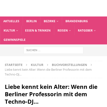
AKTUELLES
BERLIN
BEZIRKE
BRANDENBURG
KULTUR
ESSEN & TRINKEN
REISEN
RATGEBER
GEWINNSPIELE
STARTSEITE
KULTUR
BUCHVORSTELLUNGEN
Liebe kennt kein Alter: Wenn die Berliner Professorin mit dem
Techno-DJ…
Liebe kennt kein Alter: Wenn die
Berliner Professorin mit dem
Techno-DJ…