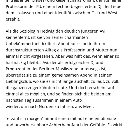
mitreißender Liebes- und Gesellschaftsroman, der von einer
Professorin der FU, einem techno-begeistertem DJ, der Liebe,
dem Loslassen und einer Identität zwischen Ost und West
erzählt.
Als die Soziologin Hedwig den deutlich jüngeren Avi
kennenlernt, ist sie von seiner charmanten
Unbekümmertheit irritiert. Abenteuer sind in ihrem
durchstrukturierten Alltag als Professorin und Mutter nun
einmal nicht vorgesehen. Aber was hilft das, wenn einer so
hartnäckig bleibt… Avi, der als erfolgreicher DJ und
Produzent in der Berliner Musikszene unterwegs ist,
überredet sie zu einem gemeinsamen Abend in seinem
Lieblingsclub, wo sie es nicht lange aushält: zu laut, zu voll,
die ganzen zugedröhnten Leute. Und doch erscheint auf
einmal alles möglich, und so finden sich die beiden am
nächsten Tag zusammen in einem Auto
wieder, um nach Norden zu fahren, ans Meer.
“erzähl ich morgen” nimmt einen mit auf eine emotionale
und unvorhersehbare Achterbahnfahrt der Gefühle. Es wirkt