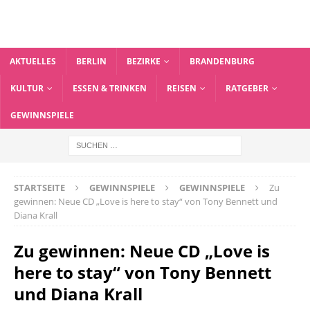
AKTUELLES
BERLIN
BEZIRKE
BRANDENBURG
KULTUR
ESSEN & TRINKEN
REISEN
RATGEBER
GEWINNSPIELE
STARTSEITE
GEWINNSPIELE
GEWINNSPIELE
Zu
gewinnen: Neue CD „Love is here to stay“ von Tony Bennett und
Diana Krall
Zu gewinnen: Neue CD „Love is
here to stay“ von Tony Bennett
und Diana Krall