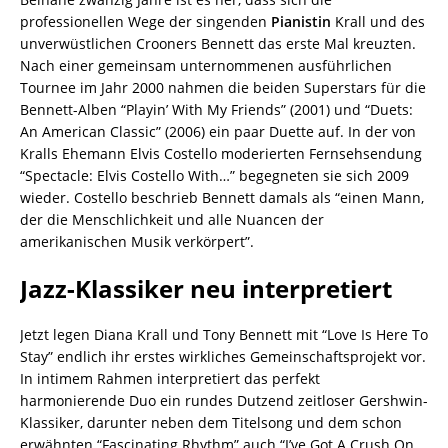
professionellen Wege der singenden
Pianistin
Krall und des
unverwüstlichen Crooners Bennett das erste Mal kreuzten.
Nach einer gemeinsam unternommenen ausführlichen
Tournee im Jahr 2000 nahmen die beiden Superstars für die
Bennett-Alben “Playin’ With My Friends” (2001) und “Duets:
An American Classic” (2006) ein paar Duette auf. In der von
Kralls Ehemann Elvis Costello moderierten Fernsehsendung
“Spectacle: Elvis Costello With…” begegneten sie sich 2009
wieder. Costello beschrieb Bennett damals als “einen Mann,
der die Menschlichkeit und alle Nuancen der
amerikanischen Musik verkörpert”.
Jazz-Klassiker neu interpretiert
Jetzt legen Diana Krall und Tony Bennett mit “Love Is Here To
Stay” endlich ihr erstes wirkliches Gemeinschaftsprojekt vor.
In intimem Rahmen interpretiert das perfekt
harmonierende Duo ein rundes Dutzend zeitloser Gershwin-
Klassiker, darunter neben dem Titelsong und dem schon
erwähnten “Fascinating Rhythm” auch “I’ve Got A Crush On