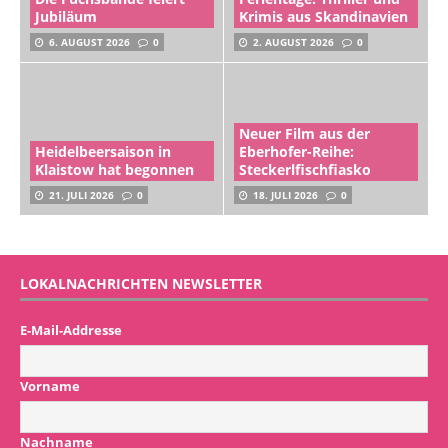
Jubiläum
Krimis aus Skandinavien
6. AUGUST 2026
0
2. AUGUST 2026
0
Neuer Film aus der
Heidelbeersaison in
Eberhofer-Reihe:
Klaistow hat begonnen
Steckerlfischfiasko
21. JULI 2026
0
18. JULI 2026
0
LOKALNACHRICHTEN NEWSLETTER
E-Mail-Addresse
Vorname
Nachname