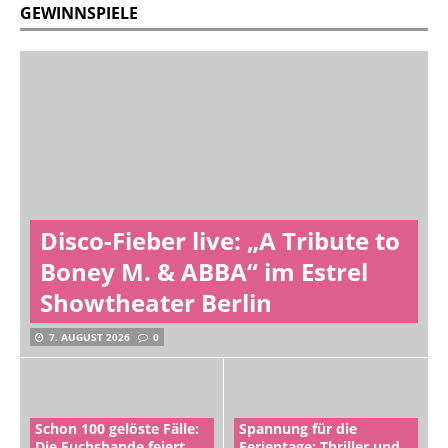
GEWINNSPIELE
Disco-Fieber live: „A Tribute to
Boney M. & ABBA“ im Estrel
Showtheater Berlin
7. AUGUST 2026
0
Schon 100 gelöste Fälle:
Spannung für die
Die Fuchsbande feiert
Ferientage: Thriller und