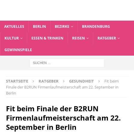
AKTUELLES
BERLIN
BEZIRKE
BRANDENBURG
KULTUR
ESSEN & TRINKEN
REISEN
RATGEBER
GEWINNSPIELE
STARTSEITE
RATGEBER
GESUNDHEIT
Fit beim
Finale der B2RUN Firmenlaufmeisterschaft am 22. September in
Berlin
Fit beim Finale der B2RUN
Firmenlaufmeisterschaft am 22.
September in Berlin