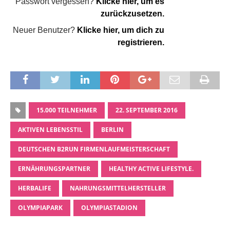
Passwort vergessen?
Klicke hier, um es
zurückzusetzen.
Neuer Benutzer?
Klicke hier, um dich zu
registrieren.
15.000 TEILNEHMER
22. SEPTEMBER 2016
AKTIVEN LEBENSSTIL
BERLIN
DEUTSCHEN B2RUN FIRMENLAUFMEISTERSCHAFT
ERNÄHRUNGSPARTNER
HEALTHY ACTIVE LIFESTYLE.
HERBALIFE
NAHRUNGSMITTELHERSTELLER
OLYMPIAPARK
OLYMPIASTADION