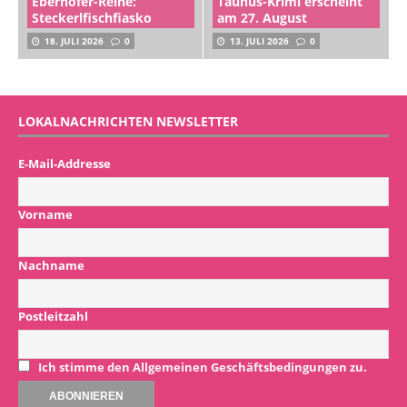
Eberhofer-Reihe:
Taunus-Krimi erscheint
Steckerlfischfiasko
am 27. August
18. JULI 2026
0
13. JULI 2026
0
LOKALNACHRICHTEN NEWSLETTER
E-Mail-Addresse
Vorname
Nachname
Postleitzahl
Ich stimme den Allgemeinen Geschäftsbedingungen zu.