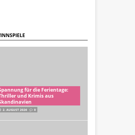
INNSPIELE
Spannung für die Ferientage:
Thriller und Krimis aus
Skandinavien
2. AUGUST 2026
0