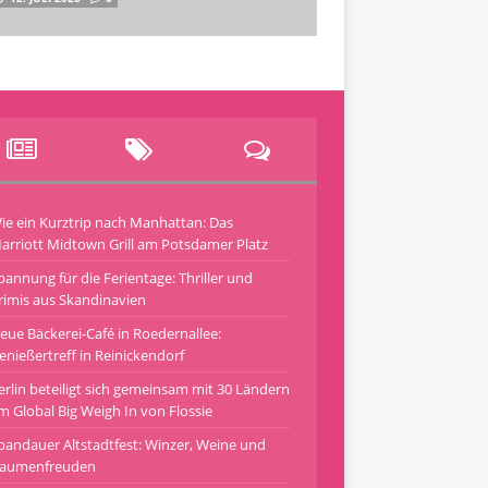
ie ein Kurztrip nach Manhattan: Das
arriott Midtown Grill am Potsdamer Platz
pannung für die Ferientage: Thriller und
rimis aus Skandinavien
eue Bäckerei-Café in Roedernallee:
enießertreff in Reinickendorf
erlin beteiligt sich gemeinsam mit 30 Ländern
m Global Big Weigh In von Flossie
pandauer Altstadtfest: Winzer, Weine und
aumenfreuden