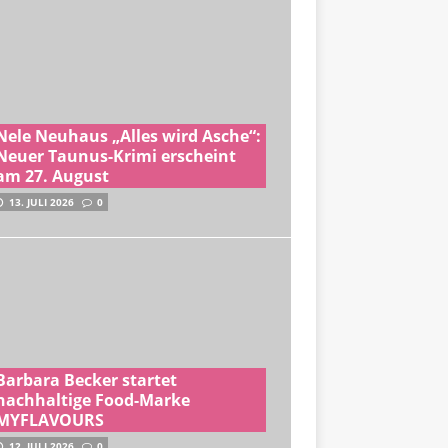
Nele Neuhaus „Alles wird Asche“:
Neuer Taunus-Krimi erscheint
am 27. August
13. JULI 2026
0
Barbara Becker startet
nachhaltige Food-Marke
MYFLAVOURS
12. JULI 2026
0