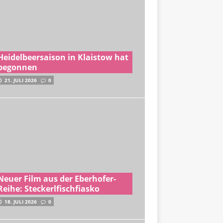
Heidelbeersaison in Klaistow hat
begonnen
21. JULI 2026
0
Neuer Film aus der Eberhofer-
Reihe: Steckerlfischfiasko
18. JULI 2026
0