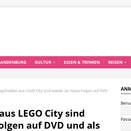
RANDENBURG
KULTUR
ESSEN & TRINKEN
REISEN
ANM
ltagshelden aus LEGO City sind wieder da: Neue Folgen auf DVD
Benu
aus LEGO City sind
Pass
olgen auf DVD und als