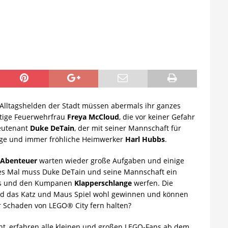
e Alltagshelden der Stadt müssen abermals ihr ganzes
utige Feuerwehrfrau
Freya McCloud
, die vor keiner Gefahr
ieutenant
Duke DeTain
, der mit seiner Mannschaft für
ige und immer fröhliche Heimwerker
Harl Hubbs
.
 Abenteuer
warten wieder große Aufgaben und einige
ses Mal muss Duke DeTain und seine Mannschaft ein
wis und den Kumpanen
Klapperschlange
werfen. Die
rd das Katz und Maus Spiel wohl gewinnen und können
r Schaden von LEGO® City fern halten?
ht, erfahren alle kleinen und großen LEGO-Fans ab dem