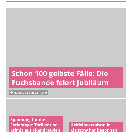
Schon 100 gelöste Fälle: Die
Fuchsbande feiert Jubiläum
6. AUGUST 2026
0
Spannung für die
Ferientage: Thriller und
Heidelbeersaison in
Krimis aus Skandinavien
Klaistow hat begonnen