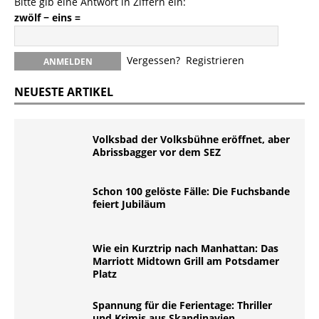
Bitte gib eine Antwort in Ziffern ein:
zwölf − eins =
Vergessen?
Registrieren
NEUESTE ARTIKEL
Volksbad der Volksbühne eröffnet, aber
Abrissbagger vor dem SEZ
Schon 100 gelöste Fälle: Die Fuchsbande
feiert Jubiläum
Wie ein Kurztrip nach Manhattan: Das
Marriott Midtown Grill am Potsdamer
Platz
Spannung für die Ferientage: Thriller
und Krimis aus Skandinavien