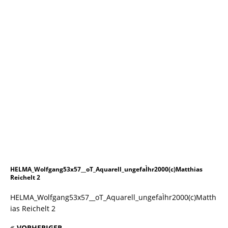
HELMA_Wolfgang53x57__oT_Aquarell_ungefaÌhr2000(c)Matthias
Reichelt 2
HELMA_Wolfgang53x57__oT_Aquarell_ungefaÌhr2000(c)Matth
ias Reichelt 2
VORHERIGER