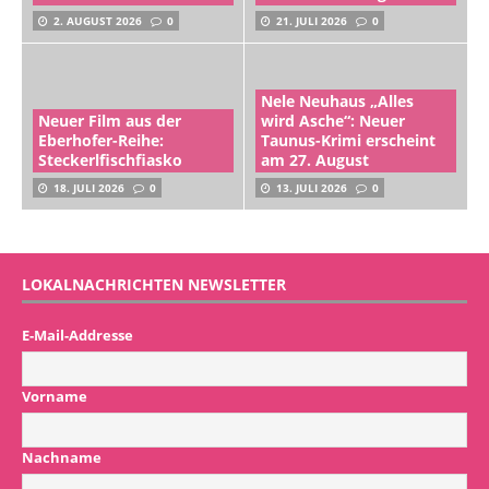
2. AUGUST 2026
0
21. JULI 2026
0
Nele Neuhaus „Alles
Neuer Film aus der
wird Asche“: Neuer
Eberhofer-Reihe:
Taunus-Krimi erscheint
Steckerlfischfiasko
am 27. August
18. JULI 2026
0
13. JULI 2026
0
LOKALNACHRICHTEN NEWSLETTER
E-Mail-Addresse
Vorname
Nachname