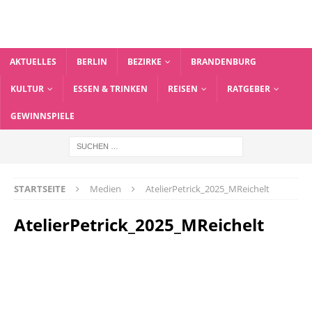
AKTUELLES
BERLIN
BEZIRKE
BRANDENBURG
KULTUR
ESSEN & TRINKEN
REISEN
RATGEBER
GEWINNSPIELE
STARTSEITE
Medien
AtelierPetrick_2025_MReichelt
AtelierPetrick_2025_MReichelt