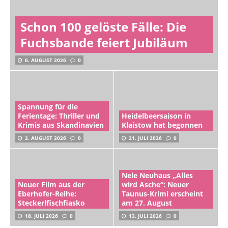
Schon 100 gelöste Fälle: Die
Fuchsbande feiert Jubiläum
6. AUGUST 2026
0
Spannung für die
Ferientage: Thriller und
Heidelbeersaison in
Krimis aus Skandinavien
Klaistow hat begonnen
2. AUGUST 2026
0
21. JULI 2026
0
Nele Neuhaus „Alles
Neuer Film aus der
wird Asche“: Neuer
Eberhofer-Reihe:
Taunus-Krimi erscheint
Steckerlfischfiasko
am 27. August
18. JULI 2026
0
13. JULI 2026
0