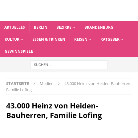
AKTUELLES
BERLIN
BEZIRKE
BRANDENBURG
KULTUR
ESSEN & TRINKEN
REISEN
RATGEBER
GEWINNSPIELE
STARTSEITE
Medien
43.000 Heinz von Heiden-Bauherren,
Familie Lofing
43.000 Heinz von Heiden-
Bauherren, Familie Lofing