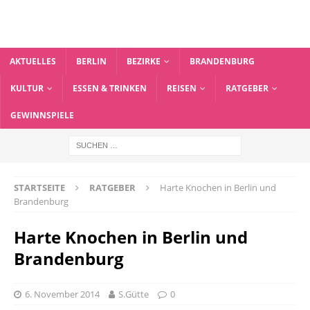
AKTUELLES
BERLIN
BEZIRKE
BRANDENBURG
KULTUR
ESSEN & TRINKEN
REISEN
RATGEBER
GEWINNSPIELE
STARTSEITE
RATGEBER
Harte Knochen in Berlin und
Brandenburg
Harte Knochen in Berlin und
Brandenburg
6. November 2014
S.Gütte
0