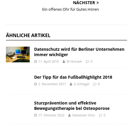
NÄCHSTER
Ein offenes Ohr für Gutes Hören
ÄHNLICHE ARTIKEL
Datenschutz wird für Berliner Unternehmen
immer wichtiger
11. April 2016
M Hcinark
0
Der Tipp für das Fußballhighlight 2018
2. November 2017
G Schlegel
0
Sturzprävention und effektive
Bewegungstherapie bei Osteoporose
17. Oktober 2022
Sebastian Otto
0