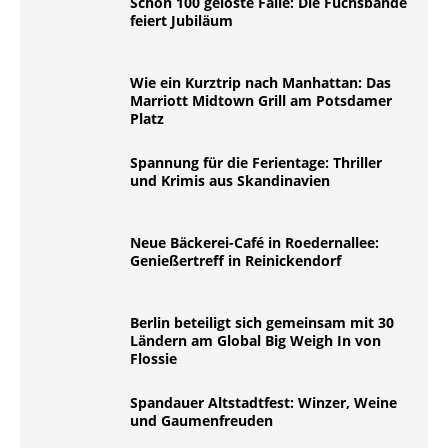
Schon 100 gelöste Fälle: Die Fuchsbande
feiert Jubiläum
Wie ein Kurztrip nach Manhattan: Das
Marriott Midtown Grill am Potsdamer
Platz
Spannung für die Ferientage: Thriller
und Krimis aus Skandinavien
Neue Bäckerei-Café in Roedernallee:
Genießertreff in Reinickendorf
Berlin beteiligt sich gemeinsam mit 30
Ländern am Global Big Weigh In von
Flossie
Spandauer Altstadtfest: Winzer, Weine
und Gaumenfreuden