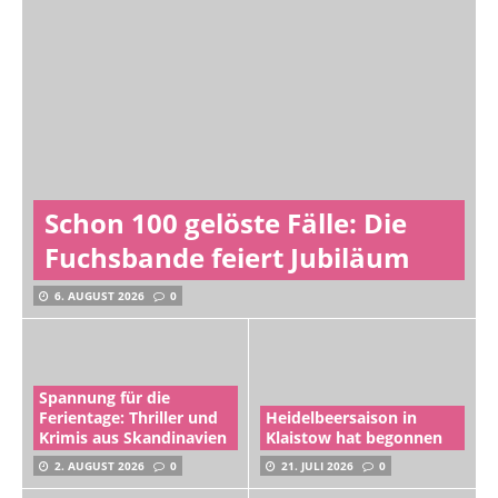
Schon 100 gelöste Fälle: Die
Fuchsbande feiert Jubiläum
6. AUGUST 2026
0
Spannung für die
Ferientage: Thriller und
Heidelbeersaison in
Krimis aus Skandinavien
Klaistow hat begonnen
2. AUGUST 2026
0
21. JULI 2026
0