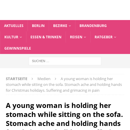
AKTUELLES
BERLIN
BEZIRKE
BRANDENBURG
KULTUR
ESSEN & TRINKEN
REISEN
RATGEBER
GEWINNSPIELE
STARTSEITE
Medien
A young woman is holding her
stomach while sitting on the sofa. Stomach ache and holding hands
for Christmas holidays. Suffering and grimacing in pain
A young woman is holding her
stomach while sitting on the sofa.
Stomach ache and holding hands