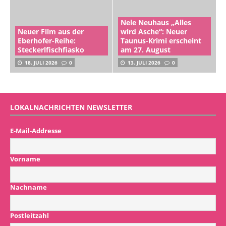
Nele Neuhaus „Alles
Neuer Film aus der
wird Asche“: Neuer
Eberhofer-Reihe:
Taunus-Krimi erscheint
Steckerlfischfiasko
am 27. August
18. JULI 2026
0
13. JULI 2026
0
LOKALNACHRICHTEN NEWSLETTER
E-Mail-Addresse
Vorname
Nachname
Postleitzahl