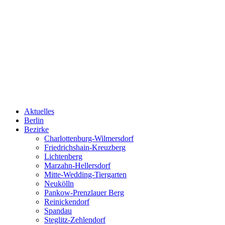
Aktuelles
Berlin
Bezirke
Charlottenburg-Wilmersdorf
Friedrichshain-Kreuzberg
Lichtenberg
Marzahn-Hellersdorf
Mitte-Wedding-Tiergarten
Neukölln
Pankow-Prenzlauer Berg
Reinickendorf
Spandau
Steglitz-Zehlendorf