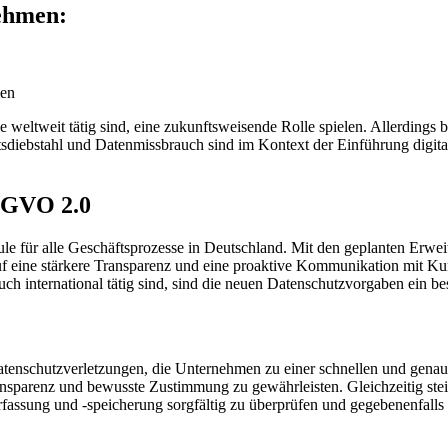
nehmen:
men
 weltweit tätig sind, eine zukunftsweisende Rolle spielen. Allerdings
tsdiebstahl und Datenmissbrauch sind im Kontext der Einführung digital
SGVO 2.0
e für alle Geschäftsprozesse in Deutschland. Mit den geplanten Erw
uf eine stärkere Transparenz und eine proaktive Kommunikation mit Ku
ch international tätig sind, sind die neuen Datenschutzvorgaben ein be
atenschutzverletzungen, die Unternehmen zu einer schnellen und gena
nsparenz und bewusste Zustimmung zu gewährleisten. Gleichzeitig stei
rfassung und -speicherung sorgfältig zu überprüfen und gegebenenfall