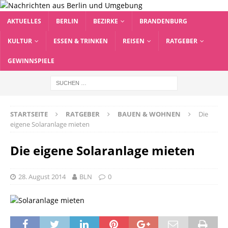
AKTUELLES
BERLIN
BEZIRKE
BRANDENBURG
KULTUR
ESSEN & TRINKEN
REISEN
RATGEBER
GEWINNSPIELE
STARTSEITE
RATGEBER
BAUEN & WOHNEN
Die
eigene Solaranlage mieten
Die eigene Solaranlage mieten
28. August 2014
BLN
0