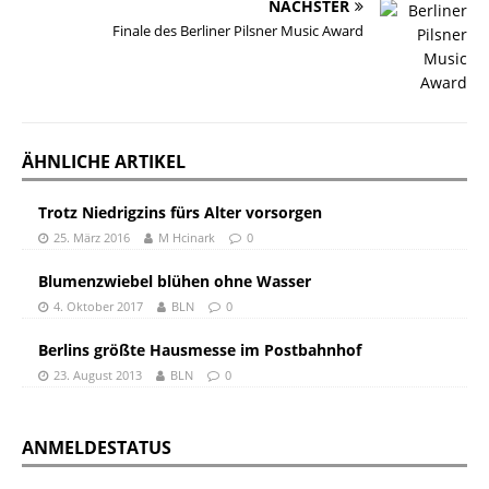
NÄCHSTER
Finale des Berliner Pilsner Music Award
ÄHNLICHE ARTIKEL
Trotz Niedrigzins fürs Alter vorsorgen
25. März 2016
M Hcinark
0
Blumenzwiebel blühen ohne Wasser
4. Oktober 2017
BLN
0
Berlins größte Hausmesse im Postbahnhof
23. August 2013
BLN
0
ANMELDESTATUS