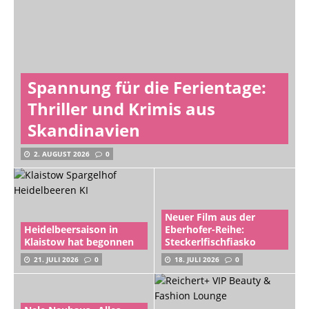
Spannung für die Ferientage:
Thriller und Krimis aus
Skandinavien
2. AUGUST 2026
0
Neuer Film aus der
Heidelbeersaison in
Eberhofer-Reihe:
Klaistow hat begonnen
Steckerlfischfiasko
21. JULI 2026
0
18. JULI 2026
0