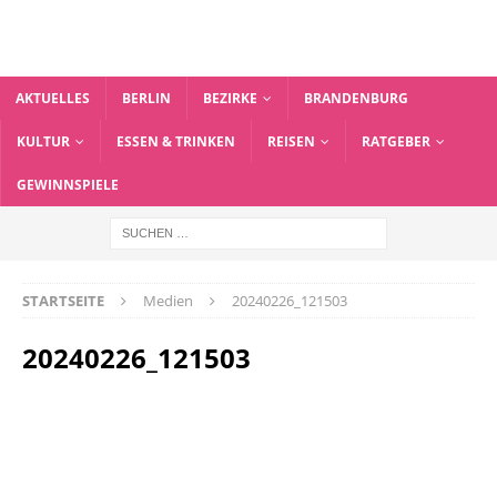
AKTUELLES
BERLIN
BEZIRKE
BRANDENBURG
KULTUR
ESSEN & TRINKEN
REISEN
RATGEBER
GEWINNSPIELE
STARTSEITE
Medien
20240226_121503
20240226_121503