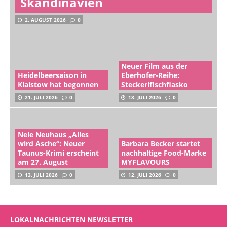
Skandinavien
2. AUGUST 2026
0
Neuer Film aus der
Heidelbeersaison in
Eberhofer-Reihe:
Klaistow hat begonnen
Steckerlfischfiasko
21. JULI 2026
0
18. JULI 2026
0
Nele Neuhaus „Alles
wird Asche“: Neuer
Barbara Becker startet
Taunus-Krimi erscheint
nachhaltige Food-Marke
am 27. August
MYFLAVOURS
13. JULI 2026
0
12. JULI 2026
0
LOKALNACHRICHTEN NEWSLETTER