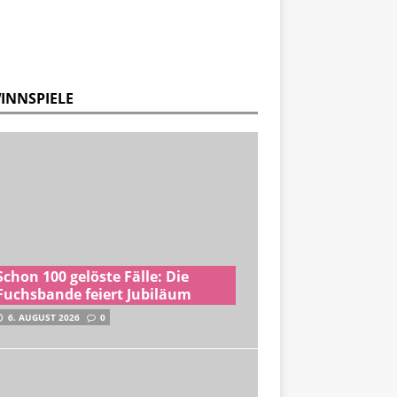
INNSPIELE
Schon 100 gelöste Fälle: Die
Fuchsbande feiert Jubiläum
6. AUGUST 2026
0