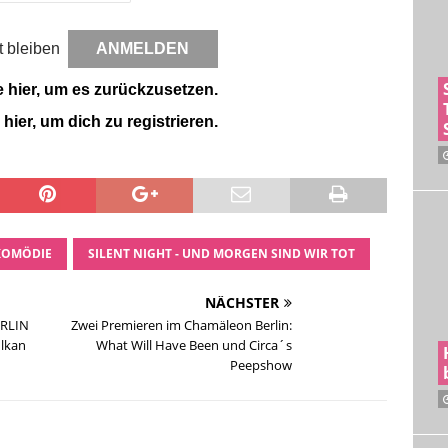
 bleiben
e hier, um es zurückzusetzen.
 hier, um dich zu registrieren.
KOMÖDIE
SILENT NIGHT - UND MORGEN SIND WIR TOT
NÄCHSTER
ERLIN
Zwei Premieren im Chamäleon Berlin:
ulkan
What Will Have Been und Circa´s
Peepshow