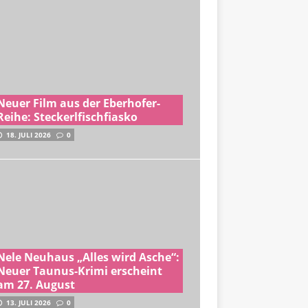
Neuer Film aus der Eberhofer-
Reihe: Steckerlfischfiasko
18. JULI 2026
0
Nele Neuhaus „Alles wird Asche“:
Neuer Taunus-Krimi erscheint
am 27. August
13. JULI 2026
0