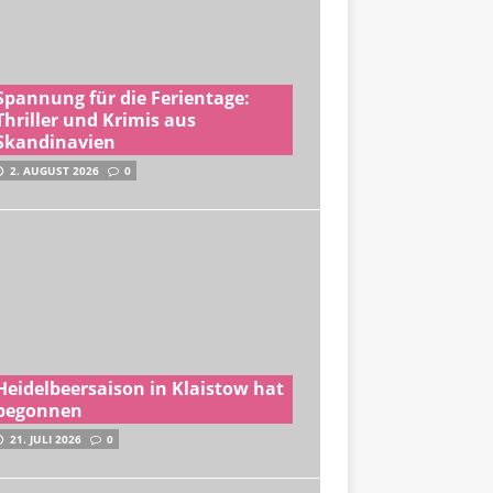
Spannung für die Ferientage:
Thriller und Krimis aus
Skandinavien
2. AUGUST 2026
0
Heidelbeersaison in Klaistow hat
begonnen
21. JULI 2026
0