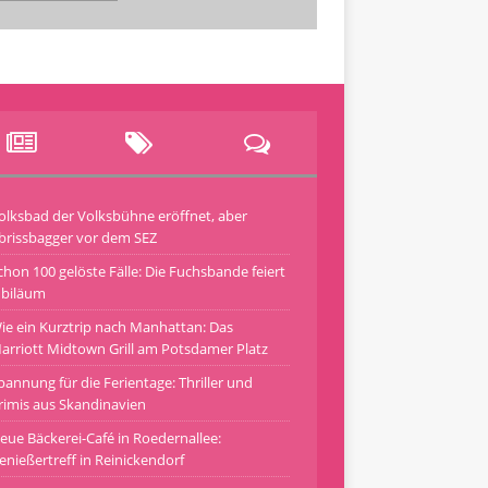
olksbad der Volksbühne eröffnet, aber
brissbagger vor dem SEZ
chon 100 gelöste Fälle: Die Fuchsbande feiert
ubiläum
ie ein Kurztrip nach Manhattan: Das
arriott Midtown Grill am Potsdamer Platz
pannung für die Ferientage: Thriller und
rimis aus Skandinavien
eue Bäckerei-Café in Roedernallee:
enießertreff in Reinickendorf