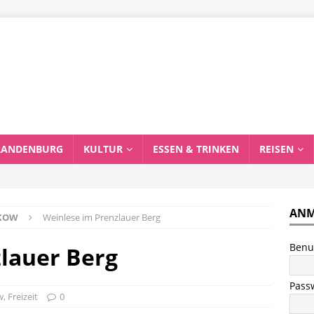
RANDENBURG
KULTUR
ESSEN & TRINKEN
REISEN
ANM
NKOW
Weinlese im Prenzlauer Berg
Benu
lauer Berg
Pass
w
,
Freizeit
0