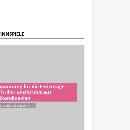
INNSPIELE
Spannung für die Ferientage:
Thriller und Krimis aus
Skandinavien
2. AUGUST 2026
0