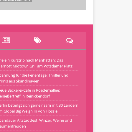
ie ein Kurztrip nach Manhattan: Das
arriott Midtown Grill am Potsdamer Platz
pannung für die Ferientage: Thriller und
rimis aus Skandinavien
eue Bäckerei-Café in Roedernallee:
enießertreff in Reinickendorf
erlin beteiligt sich gemeinsam mit 30 Ländern
m Global Big Weigh In von Flossie
pandauer Altstadtfest: Winzer, Weine und
aumenfreuden