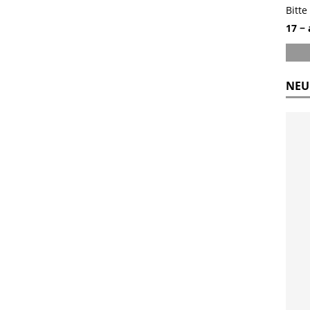
Bitte
17 −
NEU