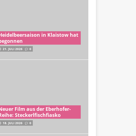
Heidelbeersaison in Klaistow hat
begonnen
21. JULI 2026
0
Neuer Film aus der Eberhofer-
Reihe: Steckerlfischfiasko
18. JULI 2026
0