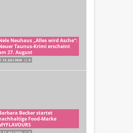
Nele Neuhaus „Alles wird Asche“:
Neuer Taunus-Krimi erscheint
am 27. August
13. JULI 2026
0
Barbara Becker startet
nachhaltige Food-Marke
MYFLAVOURS
12. JULI 2026
0