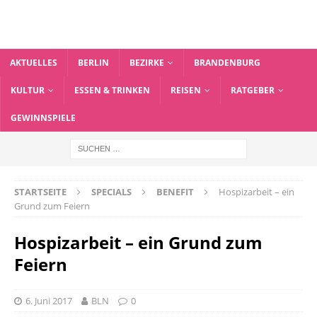
AKTUELLES
BERLIN
BEZIRKE
BRANDENBURG
KULTUR
ESSEN & TRINKEN
REISEN
RATGEBER
GEWINNSPIELE
STARTSEITE
SPECIALS
BENEFIT
Hospizarbeit – ein
Grund zum Feiern
Hospizarbeit – ein Grund zum
Feiern
6. Juni 2017
BLN
0