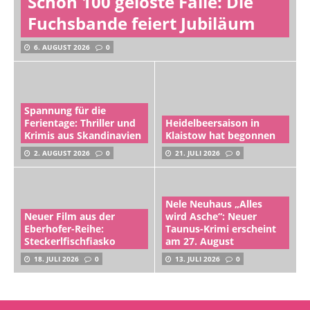
Schon 100 gelöste Fälle: Die
Fuchsbande feiert Jubiläum
6. AUGUST 2026
0
Spannung für die
Ferientage: Thriller und
Heidelbeersaison in
Krimis aus Skandinavien
Klaistow hat begonnen
2. AUGUST 2026
0
21. JULI 2026
0
Nele Neuhaus „Alles
Neuer Film aus der
wird Asche“: Neuer
Eberhofer-Reihe:
Taunus-Krimi erscheint
Steckerlfischfiasko
am 27. August
18. JULI 2026
0
13. JULI 2026
0