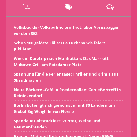
Volksbad der Volksbühne eröffnet, aber Abrissbagger
vor dem SEZ
Schon 100 gelöste Fälle: Die Fuchsbande feiert
Jubiläum
Wie ein Kurztrip nach Manhattan: Das Marriott
Midtown Grill am Potsdamer Platz
Spannung für die Ferientage: Thriller und Krimis aus
Skandinavien
Neue Bäckerei-Café in Roedernallee: Genießertreff in
Reinickendorf
Berlin beteiligt sich gemeinsam mit 30 Ländern am
Global Big Weigh In von Flossie
Spandauer Altstadtfest: Winzer, Weine und
Gaumenfreuden
Familie, Mut und Unternehmergeist: Neuer REWE-