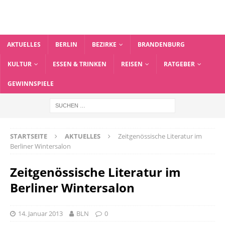
AKTUELLES
BERLIN
BEZIRKE
BRANDENBURG
KULTUR
ESSEN & TRINKEN
REISEN
RATGEBER
GEWINNSPIELE
STARTSEITE
AKTUELLES
Zeitgenössische Literatur im
Berliner Wintersalon
Zeitgenössische Literatur im
Berliner Wintersalon
14. Januar 2013
BLN
0