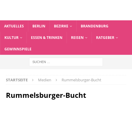
AKTUELLES
BERLIN
BEZIRKE
BRANDENBURG
KULTUR
ESSEN & TRINKEN
REISEN
RATGEBER
GEWINNSPIELE
STARTSEITE
Medien
Rummelsburger-Bucht
Rummelsburger-Bucht