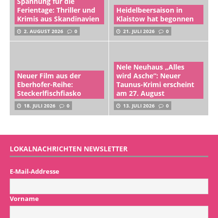
Spannung für die
Ferientage: Thriller und
Heidelbeersaison in
Krimis aus Skandinavien
Klaistow hat begonnen
2. AUGUST 2026
0
21. JULI 2026
0
Nele Neuhaus „Alles
Neuer Film aus der
wird Asche“: Neuer
Eberhofer-Reihe:
Taunus-Krimi erscheint
Steckerlfischfiasko
am 27. August
18. JULI 2026
0
13. JULI 2026
0
LOKALNACHRICHTEN NEWSLETTER
E-Mail-Addresse
Vorname