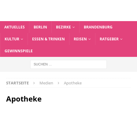
AKTUELLES
BERLIN
BEZIRKE
BRANDENBURG
KULTUR
ESSEN & TRINKEN
REISEN
RATGEBER
GEWINNSPIELE
STARTSEITE
Medien
Apotheke
Apotheke