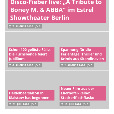
Disco-Fieber live: „A Tribute to
Boney M. & ABBA“ im Estrel
Showtheater Berlin
7. AUGUST 2026
0
Schon 100 gelöste Fälle:
Spannung für die
Die Fuchsbande feiert
Ferientage: Thriller und
Jubiläum
Krimis aus Skandinavien
6. AUGUST 2026
0
2. AUGUST 2026
0
Neuer Film aus der
Heidelbeersaison in
Eberhofer-Reihe:
Klaistow hat begonnen
Steckerlfischfiasko
21. JULI 2026
0
18. JULI 2026
0