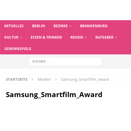
AKTUELLES
BERLIN
BEZIRKE
BRANDENBURG
KULTUR
ESSEN & TRINKEN
REISEN
RATGEBER
GEWINNSPIELE
STARTSEITE
Medien
Samsung_Smartfilm_Award
Samsung_Smartfilm_Award