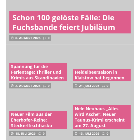
Schon 100 gelöste Fälle: Die
Fuchsbande feiert Jubiläum
6. AUGUST 2026
0
Spannung für die
Ferientage: Thriller und
Heidelbeersaison in
Krimis aus Skandinavien
Klaistow hat begonnen
2. AUGUST 2026
0
21. JULI 2026
0
Nele Neuhaus „Alles
Neuer Film aus der
wird Asche“: Neuer
Eberhofer-Reihe:
Taunus-Krimi erscheint
Steckerlfischfiasko
am 27. August
18. JULI 2026
0
13. JULI 2026
0