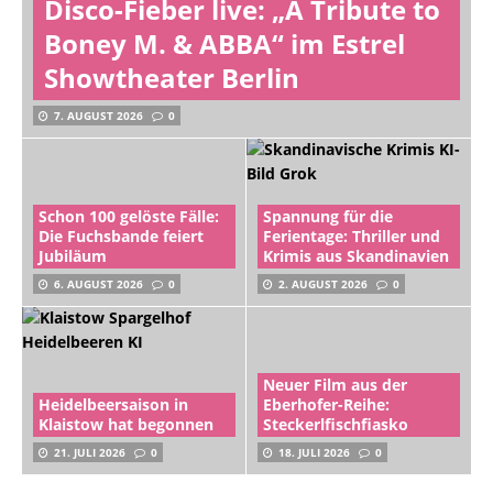
Disco-Fieber live: „A Tribute to
Boney M. & ABBA“ im Estrel
Showtheater Berlin
7. AUGUST 2026
0
Schon 100 gelöste Fälle:
Spannung für die
Die Fuchsbande feiert
Ferientage: Thriller und
Jubiläum
Krimis aus Skandinavien
6. AUGUST 2026
0
2. AUGUST 2026
0
Neuer Film aus der
Heidelbeersaison in
Eberhofer-Reihe:
Klaistow hat begonnen
Steckerlfischfiasko
21. JULI 2026
0
18. JULI 2026
0