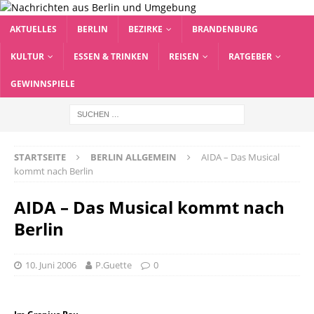
AKTUELLES
BERLIN
BEZIRKE
BRANDENBURG
KULTUR
ESSEN & TRINKEN
REISEN
RATGEBER
GEWINNSPIELE
STARTSEITE
BERLIN ALLGEMEIN
AIDA – Das Musical
kommt nach Berlin
AIDA – Das Musical kommt nach
Berlin
10. Juni 2006
P.Guette
0