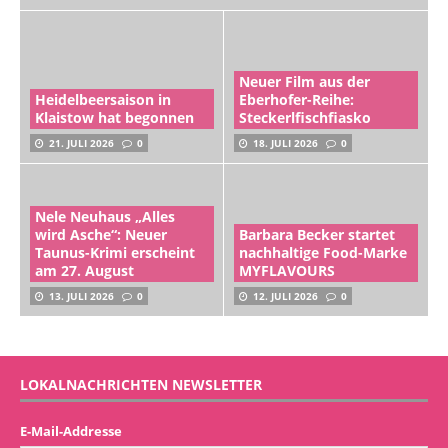
Neuer Film aus der
Heidelbeersaison in
Eberhofer-Reihe:
Klaistow hat begonnen
Steckerlfischfiasko
21. JULI 2026
0
18. JULI 2026
0
Nele Neuhaus „Alles
wird Asche“: Neuer
Barbara Becker startet
Taunus-Krimi erscheint
nachhaltige Food-Marke
am 27. August
MYFLAVOURS
13. JULI 2026
0
12. JULI 2026
0
LOKALNACHRICHTEN NEWSLETTER
E-Mail-Addresse