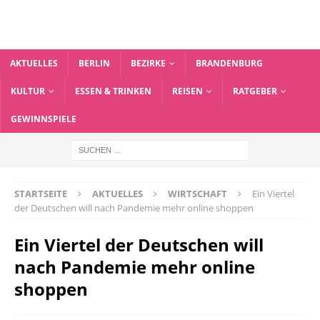
AKTUELLES
BERLIN
BEZIRKE
BRANDENBURG
KULTUR
ESSEN & TRINKEN
REISEN
RATGEBER
GEWINNSPIELE
STARTSEITE
AKTUELLES
WIRTSCHAFT
Ein Viertel
der Deutschen will nach Pandemie mehr online shoppen
Ein Viertel der Deutschen will
nach Pandemie mehr online
shoppen