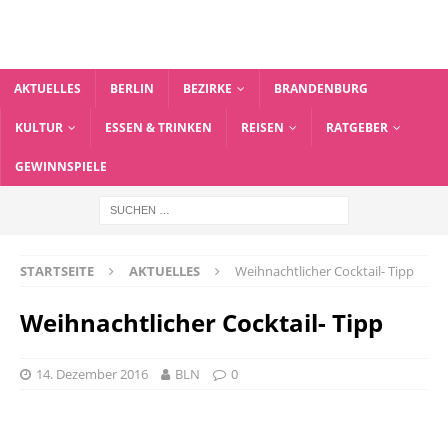
AKTUELLES
BERLIN
BEZIRKE
BRANDENBURG
KULTUR
ESSEN & TRINKEN
REISEN
RATGEBER
GEWINNSPIELE
STARTSEITE
AKTUELLES
Weihnachtlicher Cocktail- Tipp
Weihnachtlicher Cocktail- Tipp
14. Dezember 2016
BLN
0