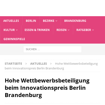
AKTUELLES
BERLIN
BEZIRKE
BRANDENBURG
KULTUR
ESSEN & TRINKEN
REISEN
RATGEBER
GEWINNSPIELE
STARTSEITE
AKTUELLES
Hohe Wettbewerbsbeteiligung
beim Innovationspreis Berlin Brandenburg
Hohe Wettbewerbsbeteiligung
beim Innovationspreis Berlin
Brandenburg