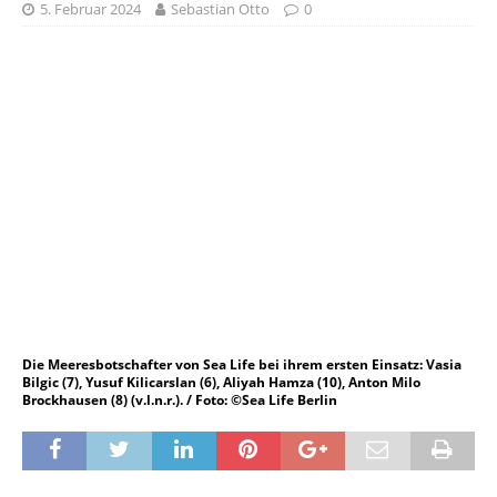
5. Februar 2024
Sebastian Otto
0
Die Meeresbotschafter von Sea Life bei ihrem ersten Einsatz: Vasia
Bilgic (7), Yusuf Kilicarslan (6), Aliyah Hamza (10), Anton Milo
Brockhausen (8) (v.l.n.r.). / Foto: ©Sea Life Berlin