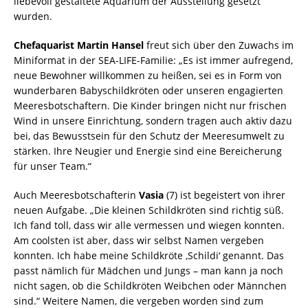
liebevoll gestaltete Aquarium der Ausstellung gesetzt
wurden.
Chefaquarist Martin Hansel
freut sich über den Zuwachs im
Miniformat in der SEA-LIFE-Familie: „Es ist immer aufregend,
neue Bewohner willkommen zu heißen, sei es in Form von
wunderbaren Babyschildkröten oder unseren engagierten
Meeresbotschaftern. Die Kinder bringen nicht nur frischen
Wind in unsere Einrichtung, sondern tragen auch aktiv dazu
bei, das Bewusstsein für den Schutz der Meeresumwelt zu
stärken. Ihre Neugier und Energie sind eine Bereicherung
für unser Team.“
Auch Meeresbotschafterin
Vasia
(7) ist begeistert von ihrer
neuen Aufgabe. „Die kleinen Schildkröten sind richtig süß.
Ich fand toll, dass wir alle vermessen und wiegen konnten.
Am coolsten ist aber, dass wir selbst Namen vergeben
konnten. Ich habe meine Schildkröte ‚Schildi‘ genannt. Das
passt nämlich für Mädchen und Jungs – man kann ja noch
nicht sagen, ob die Schildkröten Weibchen oder Männchen
sind.“ Weitere Namen, die vergeben worden sind zum