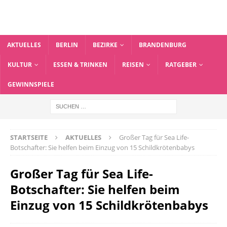
AKTUELLES
BERLIN
BEZIRKE
BRANDENBURG
KULTUR
ESSEN & TRINKEN
REISEN
RATGEBER
GEWINNSPIELE
STARTSEITE
AKTUELLES
Großer Tag für Sea Life-
Botschafter: Sie helfen beim Einzug von 15 Schildkrötenbabys
Großer Tag für Sea Life-
Botschafter: Sie helfen beim
Einzug von 15 Schildkrötenbabys