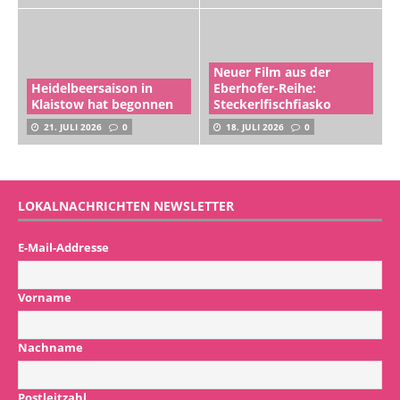
Neuer Film aus der
Heidelbeersaison in
Eberhofer-Reihe:
Klaistow hat begonnen
Steckerlfischfiasko
21. JULI 2026
0
18. JULI 2026
0
LOKALNACHRICHTEN NEWSLETTER
E-Mail-Addresse
Vorname
Nachname
Postleitzahl