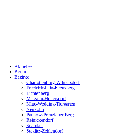
Aktuelles
Berlin
Bezirke
Charlottenburg-Wilmersdorf
Friedrichshain-Kreuzberg
Lichtenberg
Marzahn-Hellersdorf
Mitte-Wedding-Tiergarten
Neukölln
Pankow-Prenzlauer Berg
Reinickendorf
Spandau
Steglitz-Zehlendorf