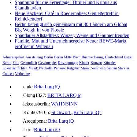
Spannung für die Ferientage: Thriller und Krimis aus
Skandinavien
Neue Bäckerei-Café in Roedernallee: Genießertreff in
Reinickendorf
Berlin beteiligt sich gemeinsam mit 30 Ländern am Global
Big Weigh In von Flossie
Spandauer Altstadtfest: Winzer, Weine und Gaumenfreuden
Familie, Mut und Unternehmergeist: Neuer REWE-Markt
eröffnet in Wittenau
Admiralspalast
Ausstellung
Berlin
Berlin Mitte
Buch
Buchverlosung
Deutschland
Estrel
Berlin
Film
Gesundheit
Gewinnspiel
Kiezreportage
Kinder
Konzert
Künstler
Lokalnachrichten
Musik
Neukölln
Pankow
Ratgeber
Show
Sommer
Spandau
Stars in
Concert
Verlosung
cmk:
Brita Larq iQ
Clong1327:
BRITA LARQ iq
ickeausberlin:
WAHNSINN
Kohli079165:
Stichwort „Brita Larq iQ“
Arequipena:
Brita Larq iQ
Lori:
Brita Larq iQ