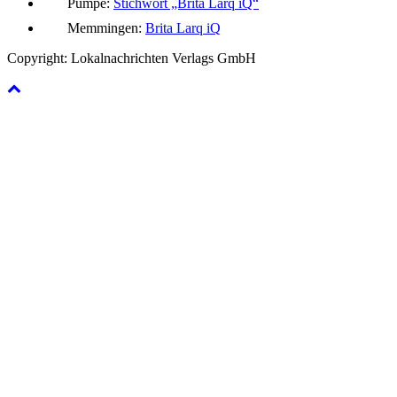
Pumpe:
Stichwort „Brita Larq iQ“
Memmingen:
Brita Larq iQ
Copyright: Lokalnachrichten Verlags GmbH