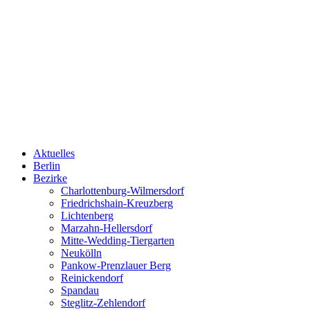
Aktuelles
Berlin
Bezirke
Charlottenburg-Wilmersdorf
Friedrichshain-Kreuzberg
Lichtenberg
Marzahn-Hellersdorf
Mitte-Wedding-Tiergarten
Neukölln
Pankow-Prenzlauer Berg
Reinickendorf
Spandau
Steglitz-Zehlendorf