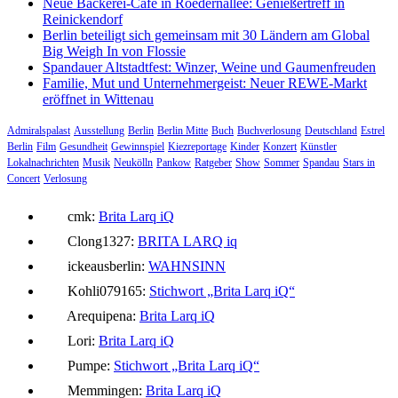
Neue Bäckerei-Café in Roedernallee: Genießertreff in
Reinickendorf
Berlin beteiligt sich gemeinsam mit 30 Ländern am Global
Big Weigh In von Flossie
Spandauer Altstadtfest: Winzer, Weine und Gaumenfreuden
Familie, Mut und Unternehmergeist: Neuer REWE-Markt
eröffnet in Wittenau
Admiralspalast
Ausstellung
Berlin
Berlin Mitte
Buch
Buchverlosung
Deutschland
Estrel
Berlin
Film
Gesundheit
Gewinnspiel
Kiezreportage
Kinder
Konzert
Künstler
Lokalnachrichten
Musik
Neukölln
Pankow
Ratgeber
Show
Sommer
Spandau
Stars in
Concert
Verlosung
cmk:
Brita Larq iQ
Clong1327:
BRITA LARQ iq
ickeausberlin:
WAHNSINN
Kohli079165:
Stichwort „Brita Larq iQ“
Arequipena:
Brita Larq iQ
Lori:
Brita Larq iQ
Pumpe:
Stichwort „Brita Larq iQ“
Memmingen:
Brita Larq iQ