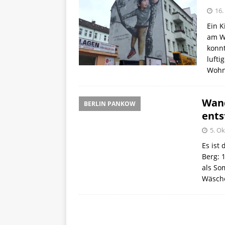
16
Ein K
am W
konnt
lufti
Woh
Wand
BERLIN PANKOW
ents
5. O
Es ist
Berg: 
als So
Wäsche