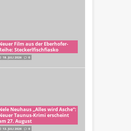
Neuer Film aus der Eberhofer-
Reihe: Steckerlfischfiasko
18. JULI 2026
0
Nele Neuhaus „Alles wird Asche“:
Neuer Taunus-Krimi erscheint
am 27. August
13. JULI 2026
0