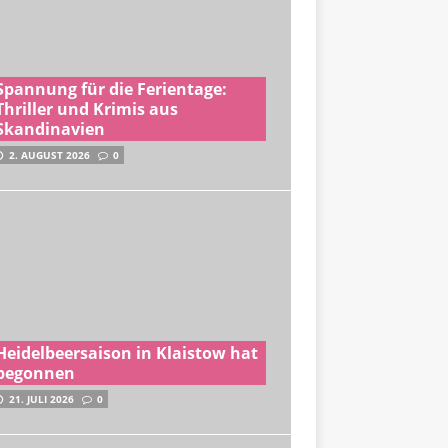
Spannung für die Ferientage:
Thriller und Krimis aus
Skandinavien
2. AUGUST 2026
0
Heidelbeersaison in Klaistow hat
begonnen
21. JULI 2026
0