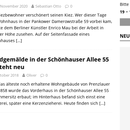
Bitte
. November 2020
Sebastian Otto
0
19 −
iezbewohner verschönert seinen Kiez. Wer dieser Tage
ohnhaus in der Pankower Damerowstraße 59 vorbei kam,
e dem Berliner Künstler Enrico Mau bei der Arbeit in
ger Höhe zusehen. Auf der Seitenfassade eines
NEU
nhauses
[…]
gemälde in der Schönhauser Allee 55
teht neu
ktober 2018
Oliver
0
 das älteste noch erhaltene Wohngebäude von Prenzlauer
1858 wurde das Vorderhaus in der Schönhauser Allee 55
mmersitz erbaut; im Hinterhaus befand sich einst eine
rei, später eine Kerzenzieherei. Heute finden sich
[…]