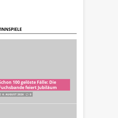
INNSPIELE
Schon 100 gelöste Fälle: Die
Fuchsbande feiert Jubiläum
6. AUGUST 2026
0