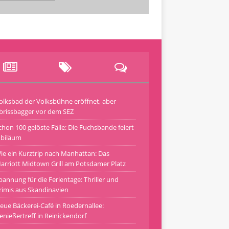
olksbad der Volksbühne eröffnet, aber
brissbagger vor dem SEZ
chon 100 gelöste Fälle: Die Fuchsbande feiert
ubiläum
ie ein Kurztrip nach Manhattan: Das
arriott Midtown Grill am Potsdamer Platz
pannung für die Ferientage: Thriller und
rimis aus Skandinavien
eue Bäckerei-Café in Roedernallee:
enießertreff in Reinickendorf