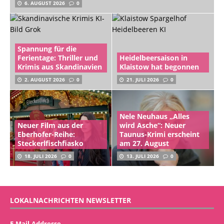
6. AUGUST 2026
0
Spannung für die
Ferientage: Thriller und
Heidelbeersaison in
Krimis aus Skandinavien
Klaistow hat begonnen
2. AUGUST 2026
0
21. JULI 2026
0
Nele Neuhaus „Alles
Neuer Film aus der
wird Asche“: Neuer
Eberhofer-Reihe:
Taunus-Krimi erscheint
Steckerlfischfiasko
am 27. August
18. JULI 2026
0
13. JULI 2026
0
LOKALNACHRICHTEN NEWSLETTER
E-Mail-Addresse