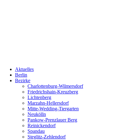
Aktuelles
Berlin
Bezirke
Charlottenburg-Wilmersdorf
Friedrichshain-Kreuzberg
Lichtenberg
Marzahn-Hellersdorf
Mitte-Wedding-Tiergarten
Neukölln
Pankow-Prenzlauer Berg
Reinickendorf
Spandau
Steglitz-Zehlendorf