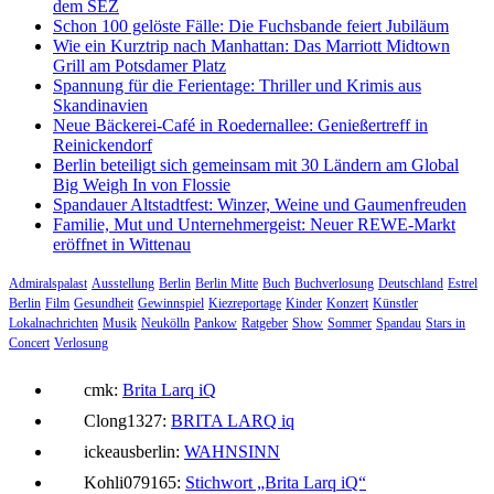
dem SEZ
Schon 100 gelöste Fälle: Die Fuchsbande feiert Jubiläum
Wie ein Kurztrip nach Manhattan: Das Marriott Midtown
Grill am Potsdamer Platz
Spannung für die Ferientage: Thriller und Krimis aus
Skandinavien
Neue Bäckerei-Café in Roedernallee: Genießertreff in
Reinickendorf
Berlin beteiligt sich gemeinsam mit 30 Ländern am Global
Big Weigh In von Flossie
Spandauer Altstadtfest: Winzer, Weine und Gaumenfreuden
Familie, Mut und Unternehmergeist: Neuer REWE-Markt
eröffnet in Wittenau
Admiralspalast
Ausstellung
Berlin
Berlin Mitte
Buch
Buchverlosung
Deutschland
Estrel
Berlin
Film
Gesundheit
Gewinnspiel
Kiezreportage
Kinder
Konzert
Künstler
Lokalnachrichten
Musik
Neukölln
Pankow
Ratgeber
Show
Sommer
Spandau
Stars in
Concert
Verlosung
cmk:
Brita Larq iQ
Clong1327:
BRITA LARQ iq
ickeausberlin:
WAHNSINN
Kohli079165:
Stichwort „Brita Larq iQ“