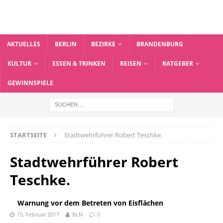
AKTUELLES
BERLIN
BEZIRKE
BRANDENBURG
KULTUR
ESSEN & TRINKEN
REISEN
RATGEBER
GEWINNSPIELE
STARTSEITE
Stadtwehrführer Robert Teschke.
Stadtwehrführer Robert
Teschke.
Warnung vor dem Betreten von Eisflächen
15. Februar 2017
BLN
0