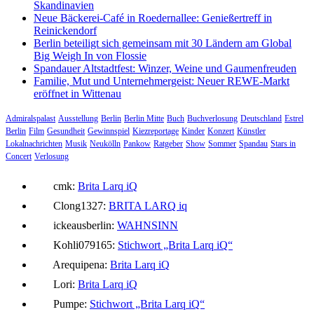
Skandinavien
Neue Bäckerei-Café in Roedernallee: Genießertreff in
Reinickendorf
Berlin beteiligt sich gemeinsam mit 30 Ländern am Global
Big Weigh In von Flossie
Spandauer Altstadtfest: Winzer, Weine und Gaumenfreuden
Familie, Mut und Unternehmergeist: Neuer REWE-Markt
eröffnet in Wittenau
Admiralspalast
Ausstellung
Berlin
Berlin Mitte
Buch
Buchverlosung
Deutschland
Estrel
Berlin
Film
Gesundheit
Gewinnspiel
Kiezreportage
Kinder
Konzert
Künstler
Lokalnachrichten
Musik
Neukölln
Pankow
Ratgeber
Show
Sommer
Spandau
Stars in
Concert
Verlosung
cmk:
Brita Larq iQ
Clong1327:
BRITA LARQ iq
ickeausberlin:
WAHNSINN
Kohli079165:
Stichwort „Brita Larq iQ“
Arequipena:
Brita Larq iQ
Lori:
Brita Larq iQ
Pumpe:
Stichwort „Brita Larq iQ“