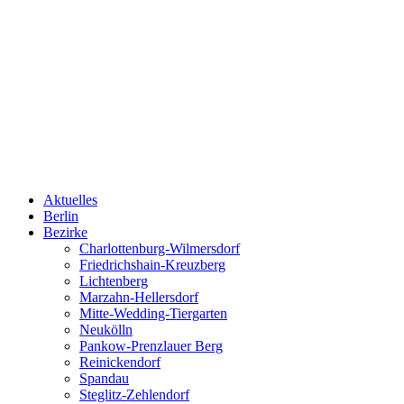
Aktuelles
Berlin
Bezirke
Charlottenburg-Wilmersdorf
Friedrichshain-Kreuzberg
Lichtenberg
Marzahn-Hellersdorf
Mitte-Wedding-Tiergarten
Neukölln
Pankow-Prenzlauer Berg
Reinickendorf
Spandau
Steglitz-Zehlendorf