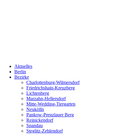
Aktuelles
Berlin
Bezirke
Charlottenburg-Wilmersdorf
Friedrichshain-Kreuzberg
Lichtenberg
Marzahn-Hellersdorf
Mitte-Wedding-Tiergarten
Neukölln
Pankow-Prenzlauer Berg
Reinickendorf
Spandau
Steglitz-Zehlendorf