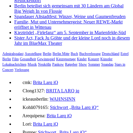
Reinickendorf
Berlin beteiligt sich gemeinsam mit 30 Ländern am Global
Big Weigh In von Flossie
Spandauer Altstadtfest: Winzer, Weine und Gaumenfreuden
Familie, Mut und Unternehmergeist: Neuer REWE-Markt
eröffnet in Wittenau
Kieztrödel „Firlefanz“ am 5. September in Marienfelde-Süd
Sister Act, Fack Ju Göhte und der kleine Lord noch in diesem
Jahr im BlueMax Theater
Admiralspalast
Ausstellung
Berlin
Berlin Mitte
Buch
Buchverlosung
Deutschland
Estrel
Berlin
Film
Gesundheit
Gewinnspiel
Kiezreportage
Kinder
Konzert
Künstler
Lokalnachrichten
Musik
Neukölln
Pankow
Ratgeber
Show
Sommer
Spandau
Stars in
Concert
Verlosung
cmk:
Brita Larq iQ
Clong1327:
BRITA LARQ iq
ickeausberlin:
WAHNSINN
Kohli079165:
Stichwort „Brita Larq iQ“
Arequipena:
Brita Larq iQ
Lori:
Brita Larq iQ
Pumpe:
Stichwort „Brita Larq iQ“