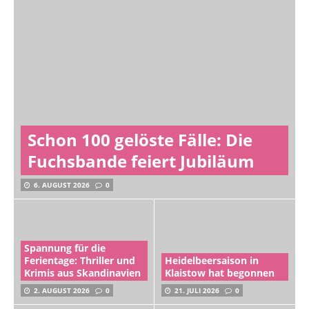
Schon 100 gelöste Fälle: Die
Fuchsbande feiert Jubiläum
6. AUGUST 2026
0
Spannung für die
Ferientage: Thriller und
Heidelbeersaison in
Krimis aus Skandinavien
Klaistow hat begonnen
2. AUGUST 2026
0
21. JULI 2026
0