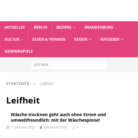
AKTUELLES
BERLIN
BEZIRKE
BRANDENBURG
KULTUR
ESSEN & TRINKEN
REISEN
RATGEBER
GEWINNSPIELE
STARTSEITE
Leifheit
Leifheit
Wäsche trocknen geht auch ohne Strom und
umweltfreundlich: mit der Wäschespinne!
7. Oktober 2021
Sebastian Otto
0