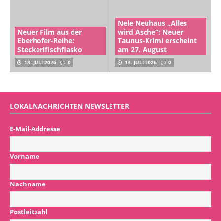
Nele Neuhaus „Alles
Neuer Film aus der
wird Asche“: Neuer
Eberhofer-Reihe:
Taunus-Krimi erscheint
Steckerlfischfiasko
am 27. August
18. JULI 2026
0
13. JULI 2026
0
LOKALNACHRICHTEN NEWSLETTER
E-Mail-Addresse
Vorname
Nachname
Postleitzahl