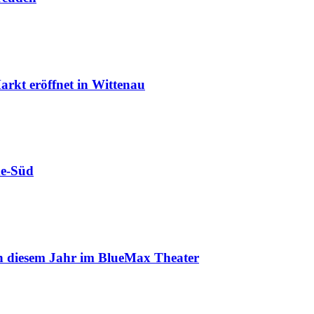
rkt eröffnet in Wittenau
de-Süd
in diesem Jahr im BlueMax Theater