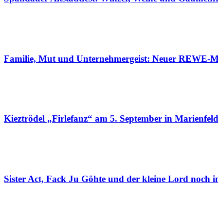
Familie, Mut und Unternehmergeist: Neuer REWE-Ma
Kieztrödel „Firlefanz“ am 5. September in Marienfel
Sister Act, Fack Ju Göhte und der kleine Lord noch 