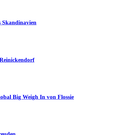
us Skandinavien
 Reinickendorf
obal Big Weigh In von Flossie
reuden