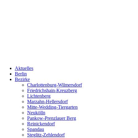
Aktuelles
Berlin
Bezirke
Charlottenburg-Wilmersdorf
Friedrichshain-Kreuzberg
Lichtenberg
Marzahn-Hellersdorf
Mitte-Wedding-Tiergarten
Neukölln
Pankow-Prenzlauer Berg
Reinickendorf
Spandau
Steglitz-Zehlendorf