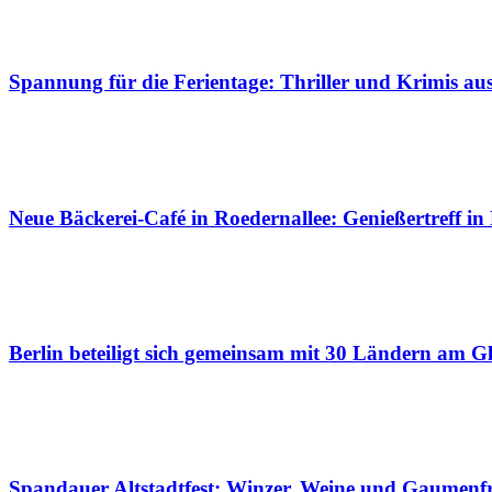
Spannung für die Ferientage: Thriller und Krimis a
Neue Bäckerei-Café in Roedernallee: Genießertreff in
Berlin beteiligt sich gemeinsam mit 30 Ländern am Gl
Spandauer Altstadtfest: Winzer, Weine und Gaumenf