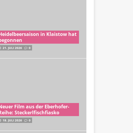
Heidelbeersaison in Klaistow hat
begonnen
21. JULI 2026
0
Neuer Film aus der Eberhofer-
Reihe: Steckerlfischfiasko
18. JULI 2026
0