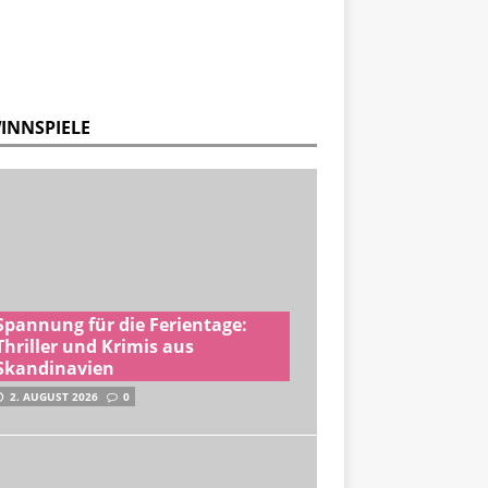
INNSPIELE
Spannung für die Ferientage:
Thriller und Krimis aus
Skandinavien
2. AUGUST 2026
0