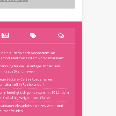
ie ein Kurztrip nach Manhattan: Das
arriott Midtown Grill am Potsdamer Platz
pannung für die Ferientage: Thriller und
rimis aus Skandinavien
eue Bäckerei-Café in Roedernallee:
enießertreff in Reinickendorf
erlin beteiligt sich gemeinsam mit 30 Ländern
m Global Big Weigh In von Flossie
pandauer Altstadtfest: Winzer, Weine und
aumenfreuden