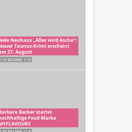
Nele Neuhaus „Alles wird Asche“:
Neuer Taunus-Krimi erscheint
am 27. August
13. JULI 2026
0
Barbara Becker startet
nachhaltige Food-Marke
MYFLAVOURS
12. JULI 2026
0