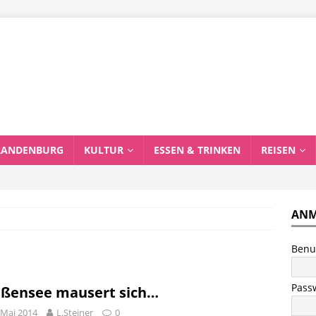
RANDENBURG
KULTUR
ESSEN & TRINKEN
REISEN
ANM
Benu
Pass
ßensee mausert sich…
 Mai 2014
L.Steiner
0