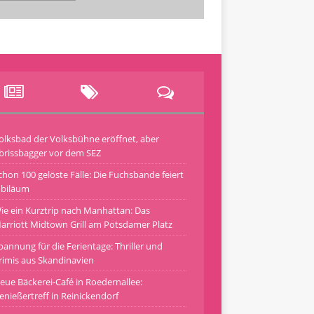
olksbad der Volksbühne eröffnet, aber
brissbagger vor dem SEZ
chon 100 gelöste Fälle: Die Fuchsbande feiert
ubiläum
ie ein Kurztrip nach Manhattan: Das
arriott Midtown Grill am Potsdamer Platz
pannung für die Ferientage: Thriller und
rimis aus Skandinavien
eue Bäckerei-Café in Roedernallee:
enießertreff in Reinickendorf