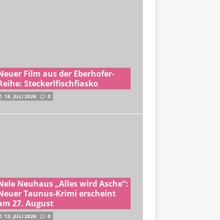
Neuer Film aus der Eberhofer-
Reihe: Steckerlfischfiasko
18. JULI 2026
0
Nele Neuhaus „Alles wird Asche“:
Neuer Taunus-Krimi erscheint
am 27. August
13. JULI 2026
0