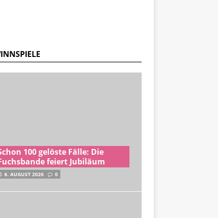
INNSPIELE
Schon 100 gelöste Fälle: Die
Fuchsbande feiert Jubiläum
6. AUGUST 2026
0