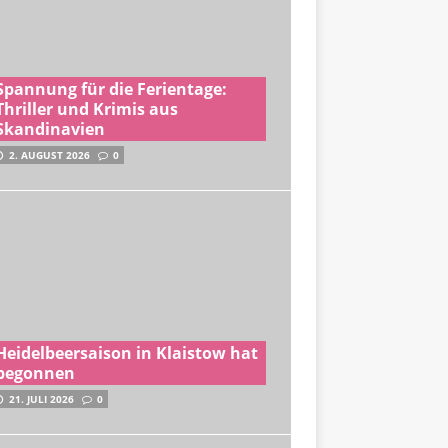
Spannung für die Ferientage:
Thriller und Krimis aus
Skandinavien
2. AUGUST 2026
0
Heidelbeersaison in Klaistow hat
begonnen
21. JULI 2026
0