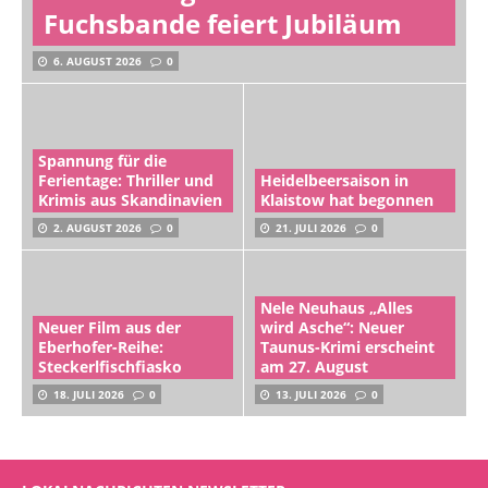
Fuchsbande feiert Jubiläum
6. AUGUST 2026
0
Spannung für die
Ferientage: Thriller und
Heidelbeersaison in
Krimis aus Skandinavien
Klaistow hat begonnen
2. AUGUST 2026
0
21. JULI 2026
0
Nele Neuhaus „Alles
Neuer Film aus der
wird Asche“: Neuer
Eberhofer-Reihe:
Taunus-Krimi erscheint
Steckerlfischfiasko
am 27. August
18. JULI 2026
0
13. JULI 2026
0