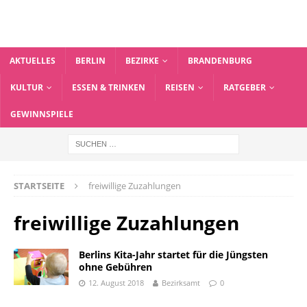
AKTUELLES
BERLIN
BEZIRKE
BRANDENBURG
KULTUR
ESSEN & TRINKEN
REISEN
RATGEBER
GEWINNSPIELE
STARTSEITE
freiwillige Zuzahlungen
freiwillige Zuzahlungen
Berlins Kita-Jahr startet für die Jüngsten
ohne Gebühren
12. August 2018
Bezirksamt
0