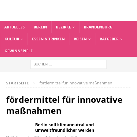
AKTUELLES
BERLIN
BEZIRKE
BRANDENBURG
KULTUR
ESSEN & TRINKEN
REISEN
RATGEBER
GEWINNSPIELE
STARTSEITE
fördermittel für innovative maßnahmen
fördermittel für innovative
maßnahmen
Berlin soll klimaneutral und
umweltfreundlicher werden